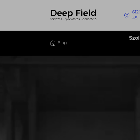
612
45.
Szo
Blog