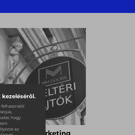
 kezeléséről.
 felhasználói
érjük,
zést, hogy
teni
élyezze az
mdaipari marketing