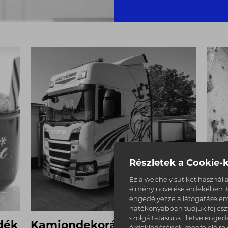
Részletek a Cookie-k
Ez a webhely sütiket használ a
élmény növelése érdekében. K
engedélyezze a látogatáselem
hatékonyabban tudjuk fejlesz
szolgáltatásunk, illetve enged
dék
Kamiondekoráció,
Nyo