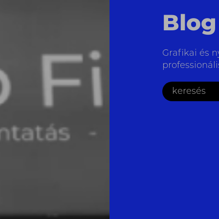
Blog
Grafikai és n
professionál