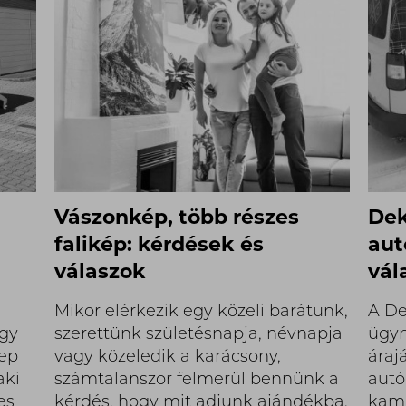
Vászonkép, több részes
Dek
a
falikép: kérdések és
aut
válaszok
vál
Mikor elérkezik egy közeli barátunk,
A De
agy
szerettünk születésnapja, névnapja
ügyn
eep
vagy közeledik a karácsony,
áraj
aki
számtalanszor felmerül bennünk a
autó
es
kérdés, hogy mit adjunk ajándékba.
kam