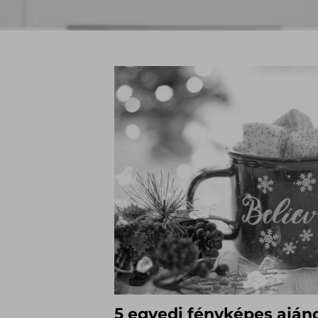
5 egyedi fényképes aján