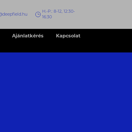
H.-P.: 8-12, 12:30-
@deepfield.hu
16:30
Ajánlatkérés
Kapcsolat