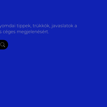
yomdai tippek, trükkök, javaslatok a
is céges megjelenésért.