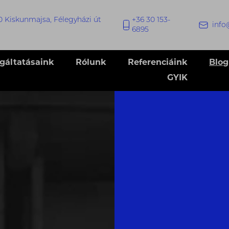
0 Kiskunmajsa, Félegyházi út
+36 30 153-
info
6895
lgáltatásaink
Rólunk
Referenciáink
Blog
GYIK