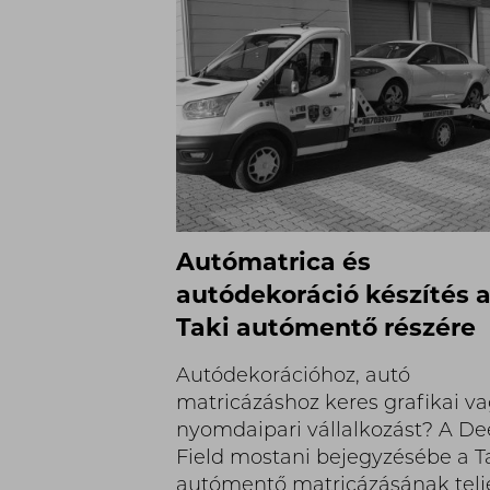
Autómatrica és
autódekoráció készítés 
Taki autómentő részére
Autódekorációhoz, autó
matricázáshoz keres grafikai v
nyomdaipari vállalkozást? A D
Field mostani bejegyzésébe a T
autómentő matricázásának telj