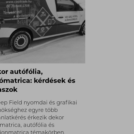
or autófólia,
ómatrica: kérdések és
aszok
ep Field nyomdai és grafikai
ökséghez egyre több
ánlatkérés érkezik dekor
matrica, autófólia és
ionmatrica témakörben.