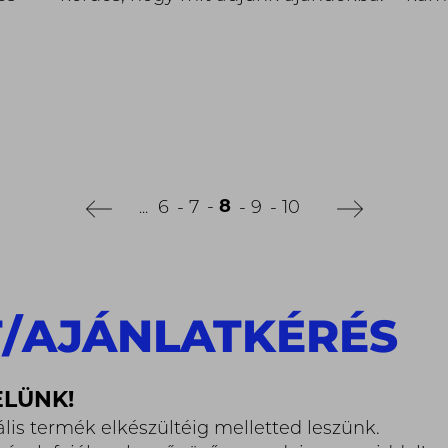
8
6
7
9
10
...
T
/
AJÁNLATKÉRÉS
ELÜNK!
zuális termék elkészültéig melletted leszünk.