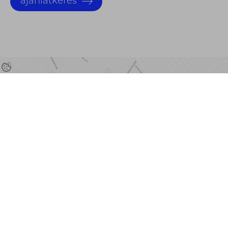
ajánlatkérés
Cím:
Telefon:
6120 Kiskunmajsa,
+36 30 153-6895