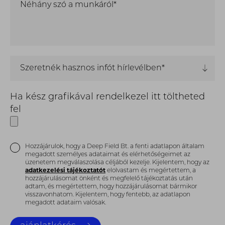
Néhány szó a munkáról*
Szeretnék hasznos infót hírlevélben*
Ha kész grafikával rendelkezel itt töltheted
fel
Hozzájárulok, hogy a Deep Field Bt. a fenti adatlapon általam
megadott személyes adataimat és elérhetőségeimet az
üzenetem megválaszolása céljából kezelje. Kijelentem, hogy az
adatkezelési tájékoztatót
elolvastam és megértettem, a
hozzájárulásomat önként és megfelelő tájékoztatás után
adtam, és megértettem, hogy hozzájárulásomat bármikor
visszavonhatom. Kijelentem, hogy fentebb, az adatlapon
megadott adataim valósak.