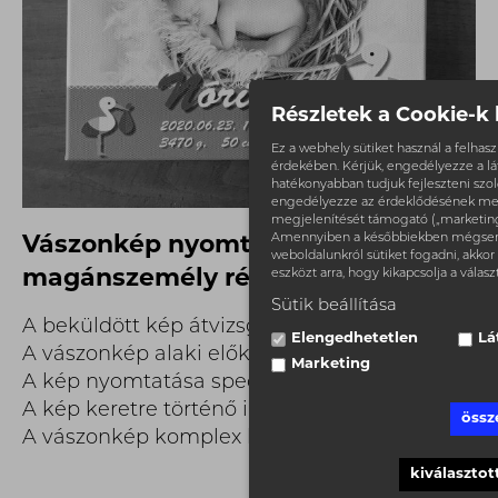
Részletek a Cookie-k 
Ez a webhely sütiket használ a felha
érdekében. Kérjük, engedélyezze a l
hatékonyabban tudjuk fejleszteni szolg
engedélyezze az érdeklődésének me
megjelenítését támogató („marketing”)
Amennyiben a későbbiekben mégsem
Vászonkép nyomtatás
weboldalunkról sütiket fogadni, akkor 
magánszemély részére
eszközt arra, hogy kikapcsolja a válasz
Sütik beállítása
A beküldött kép átvizsgálása
Elengedhetetlen
Lá
A vászonkép alaki előkészítése
Marketing
A kép nyomtatása speciális anyagra
A kép keretre történő illesztése
össz
A vászonkép komplex kivitelezése
kiválasztot