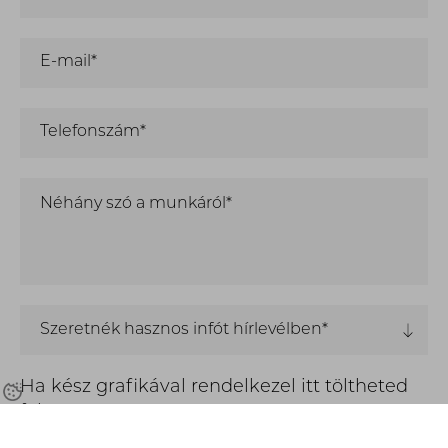
E-mail*
Telefonszám*
Néhány szó a munkáról*
Szeretnék hasznos infót hírlevélben*
Ha kész grafikával rendelkezel itt töltheted
fel