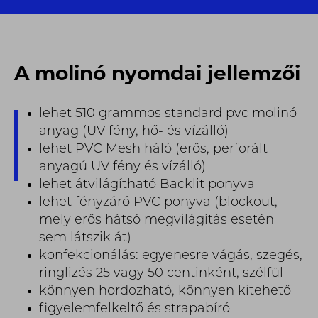
A molinó nyomdai jellemzői
lehet 510 grammos standard pvc molinó
anyag (UV fény, hő- és vízálló)
lehet PVC Mesh háló (erős, perforált
anyagú UV fény és vízálló)
lehet átvilágítható Backlit ponyva
lehet fényzáró PVC ponyva (blockout,
mely erős hátsó megvilágítás esetén
sem látszik át)
konfekcionálás: egyenesre vágás, szegés,
ringlizés 25 vagy 50 centinként, szélfül
könnyen hordozható, könnyen kitehető
figyelemfelkeltő és strapabíró