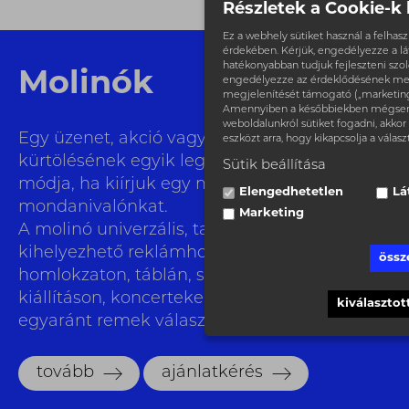
Részletek a Cookie-k 
Ez a webhely sütiket használ a felha
érdekében. Kérjük, engedélyezze a l
hatékonyabban tudjuk fejleszteni szolg
Molinók
engedélyezze az érdeklődésének me
megjelenítését támogató („marketing”)
Amennyiben a későbbiekben mégsem
weboldalunkról sütiket fogadni, akkor 
Egy üzenet, akció vagy változás világgá
eszközt arra, hogy kikapcsolja a válasz
kürtölésének egyik leghatékonyabb offline
Sütik beállítása
módja, ha kiírjuk egy molinóra
Elengedhetetlen
Lá
mondanivalónkat.
Marketing
A molinó univerzális, tartós, könnyen
kihelyezhető reklámhordozó, ami kerítésen,
össz
homlokzaton, táblán, sporteseményen,
kiállításon, koncerteken, kültéren és beltéren
kiválasztot
egyaránt remek választás.
tovább
ajánlatkérés