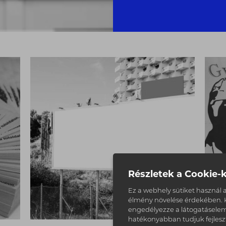
Részletek a Cookie-k
Ez a webhely sütiket használ a
élmény növelése érdekében. K
engedélyezze a látogatáselem
hatékonyabban tudjuk fejlesz