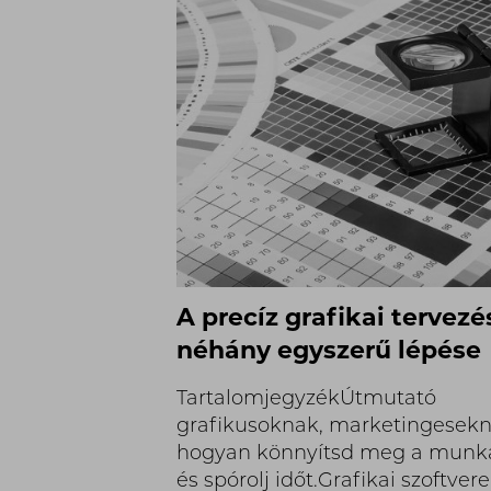
A precíz grafikai tervezé
néhány egyszerű lépése
TartalomjegyzékÚtmutató
grafikusoknak, marketingesekn
hogyan könnyítsd meg a munk
és spórolj időt.Grafikai szoftvere