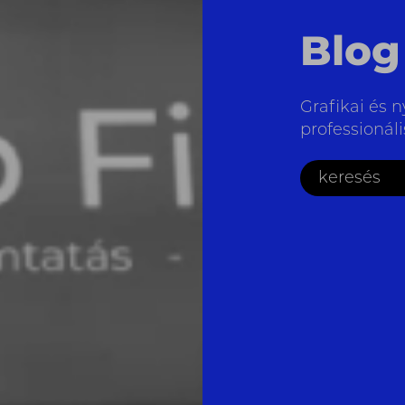
Blog
Grafikai és n
professionál