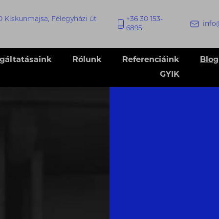
0 Kiskunmajsa, Félegyházi út
+36 30 153-
info
6895
lgáltatásaink
Rólunk
Referenciáink
Blog
GYIK