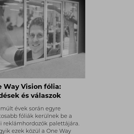
 Way Vision fólia:
dések és válaszok
lmúlt évek során egyre
tosabb fóliák kerülnek be a
i reklámhordozók palettájára.
gyik ezek közül a One Way