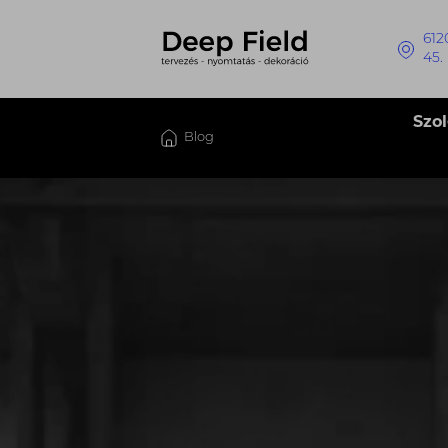
612
45.
Szo
Blog