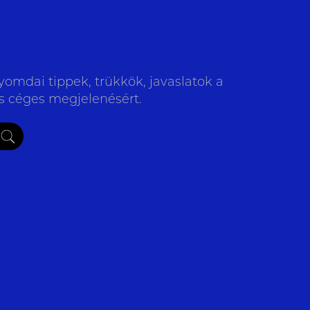
yomdai tippek, trükkök, javaslatok a
is céges megjelenésért.