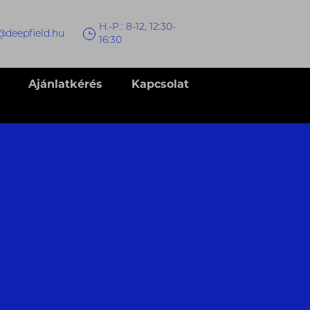
H.-P.: 8-12, 12:30-
@deepfield.hu
16:30
Ajánlatkérés
Kapcsolat