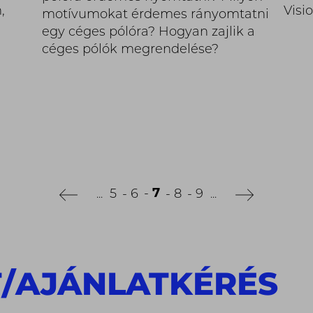
,
Visio
motívumokat érdemes rányomtatni
egy céges pólóra? Hogyan zajlik a
céges pólók megrendelése?
7
5
6
8
9
...
...
T
/
AJÁNLATKÉRÉS