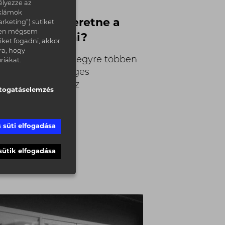
élyezze az
e figyelj, ha
eklámok
ásplakátot szeretne a
rketing”) sütiket
kben mégsem
ed készíttetni?
iket fogadni, akkor
ra, hogy
lmúlt évek során egyre többen
riákat.
tték a marketinges
emberek közül az
togatáselemzés
splakátokat.
 süti elfogadása
 sütik elfogadása