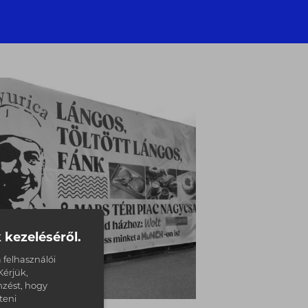
 kezeléséről.
 felhasználói
érjük,
zést, hogy
teni