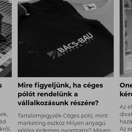
s
Mire figyeljünk, ha céges
One
pólót rendelünk a
kér
vállalkozásunk részére?
Az e
ek,
diva
Tartalomjegyzék Céges póló, mint
ád
haza
marketing eszköz Milyen anyagú
kről,
Az e
pólóra érdemes nyomtatni? Milyen