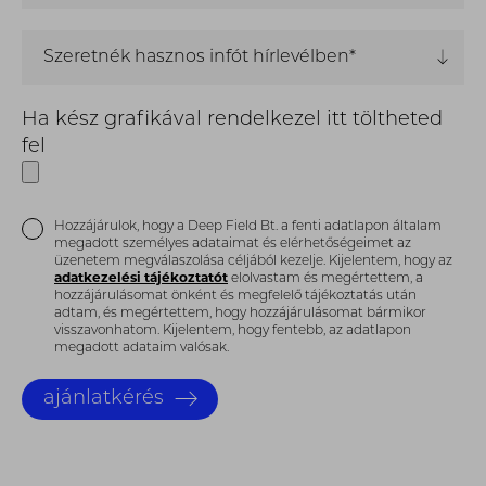
Szeretnék hasznos infót hírlevélben*
Ha kész grafikával rendelkezel itt töltheted
fel
Hozzájárulok, hogy a Deep Field Bt. a fenti adatlapon általam
megadott személyes adataimat és elérhetőségeimet az
üzenetem megválaszolása céljából kezelje. Kijelentem, hogy az
adatkezelési tájékoztatót
elolvastam és megértettem, a
hozzájárulásomat önként és megfelelő tájékoztatás után
adtam, és megértettem, hogy hozzájárulásomat bármikor
visszavonhatom. Kijelentem, hogy fentebb, az adatlapon
megadott adataim valósak.
ajánlatkérés