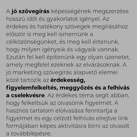
A
jó szövegírás
képességének megszerzése
hosszú időt és gyakorlatot igényel. Az
érdekes és hatékony szövegek megírásához
először is meg kell ismernünk a
célközönségünket, és meg kell értenünk,
hogy milyen igényeik és vágyaik vannak.
Ezután fel kell építenünk egy olyan üzenetet,
amely megfelel ezeknek az elvárásoknak. A
jó marketing szövegírás alapvető elemei
közé tartozik az
érdekesség,
figyelemfelkeltés, meggyőzés és a felhívás
a cselekvésre
. Az érdekes téma segít abban,
hogy felkeltsük az olvasóink figyelmét. A
hasznos tartalom elolvasása fenntartja a
figyelmet és egy célzott felhívás elrejtve link
formájában képes aktivitásra bírni az olvasót
a továbblépésre.