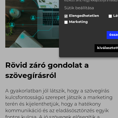
eszközt arra, hogy kikapcsolja a válasz
Sütik beállítása
Elengedhetetlen
Lá
Marketing
össz
kiválasztot
Rövid záró gondolat a
szövegírásról
A gyakorlatban jól látszik, hogy a szövegírás
kulcsfontosságú szerepet játszik a marketing
terén és kijelenthetjük, hogy a hatékony
kommunikáció és az eladásösztönzés egyik
fontos kulcsa. A jó szövegek elősegítik a