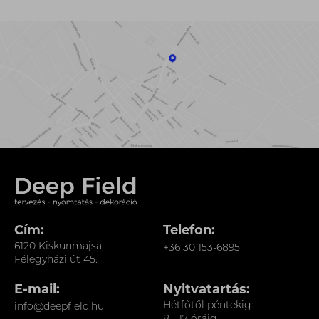
Cím:
Telefon:
6120 Kiskunmajsa,
+36 30 153-6895
Félegyházi út 45.
E-mail:
Nyitvatartás:
Hétfőtől péntekig:
info@deepfield.hu