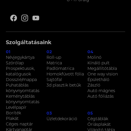
8 - 17 óráig
Szolgáltatásaink
01
02
04
Névjegykártya
Roll-up
Molinó
Szórólap
Matrica
Kínáló pult
Prospektusok,
Padlómatrica
Megállítótábla
katalógusok
Homokfúvott fólia
One way vision
Dosszié/mappa
Sajtófal
Épületháló
Puhatáblás
3d plasztik betűk
Zászló
könyvnyomtatás
Autó mágnes
Keménytáblás
Autó fóliázás
könyvnyomtatás
Levélpapír
Boríték
03
05
Plakát
Üzletdekoráció
Cégtáblák
Céges naptár
Óriásplakát
Kártyanaptár
Világító tábla