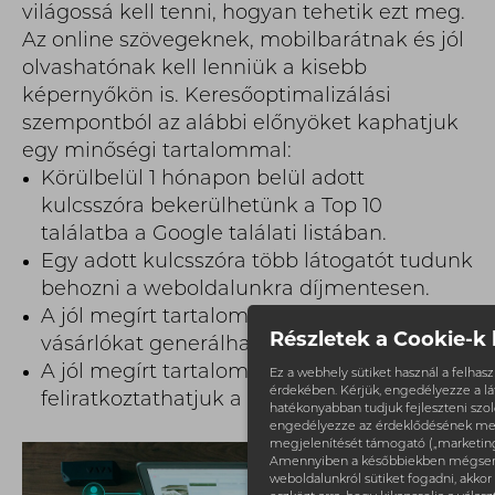
világossá kell tenni, hogyan tehetik ezt meg.
Az online szövegeknek, mobilbarátnak és jól
olvashatónak kell lenniük a kisebb
képernyőkön is. Keresőoptimalizálási
szempontból az alábbi előnyöket kaphatjuk
egy minőségi tartalommal:
Körülbelül 1 hónapon belül adott
kulcsszóra bekerülhetünk a Top 10
találatba a Google találati listában.
Egy adott kulcsszóra több látogatót tudunk
behozni a weboldalunkra díjmentesen.
A jól megírt tartalommal az érdeklődőkből
Részletek a Cookie-k 
vásárlókat generálhatunk.
A jól megírt tartalommal az érdeklődőket
Ez a webhely sütiket használ a felha
érdekében. Kérjük, engedélyezze a l
feliratkoztathatjuk a hírlevelünkre.
hatékonyabban tudjuk fejleszteni szolg
engedélyezze az érdeklődésének me
megjelenítését támogató („marketing”)
Amennyiben a későbbiekben mégsem
weboldalunkról sütiket fogadni, akkor 