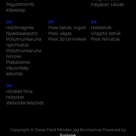
Jegyzettömb
Pályázati táblák
Képeslap
06
07
08
Hűtőmágnes
Plexi betűk, logók
Habbetűk
Nyakbaakasztó
Plexi vágás
Világító betűk
Póló/munkaruha
Plexi 3d termékek
Plexi feliratok
nyomtatás
Póló/munkaruha
hímzés
Plakátkeret
Vászonkép
készítés
09
Hővédő fólia
telepítés
Weboldal készítés
Copyright © Deep Field
Minden jog fenntartva! Powered by
fusion4