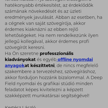
hatékonyabb értékesítést, az érdeklődők
számának növekedését és az üzleti
eredmények javulását. Abban az esetben, ha
a cégnek van saját szövegírója, akkor
érdemes kiaknázni az ebben rejlő
lehetőségeket. Ha nem rendelkezünk ilyen
jellegű kollegával, akkor érdemes profi
szövegírót keresni.
Ha Ön szeretne
professzionális
kiadványokat
és egyéb
offline nyomdai
anyagok
at készíttetni
, de nincs megfelelő
szakembere a tervezéshez, szövegíráshoz,
akkor forduljon hozzánk bizalommal. A Deep
Field nyomdai és grafikai stúdió minden
feladatot képes kivitelezni a képzett
szakképzett munkatársai segítségével!