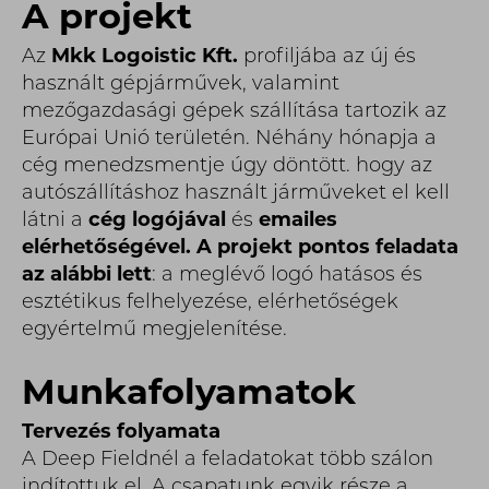
A projekt
Az
Mkk Logoistic Kft.
profiljába az új és
használt gépjárművek, valamint
mezőgazdasági gépek szállítása tartozik az
Európai Unió területén. Néhány hónapja a
cég menedzsmentje úgy döntött. hogy az
autószállításhoz használt járműveket el kell
látni a
cég logójával
és
emailes
elérhetőségével. A projekt pontos feladata
az alábbi lett
: a meglévő logó hatásos és
esztétikus felhelyezése, elérhetőségek
egyértelmű megjelenítése.
Munkafolyamatok
Tervezés folyamata
A Deep Fieldnél a feladatokat több szálon
indítottuk el. A csapatunk egyik része a