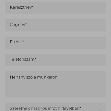
Keresztnév*
Cégnév*
E-mail*
Telefonszám*
Néhány szó a munkáról*
Szeretnék hasznos infót hírlevélben*