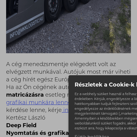
A cég menedzsmentje elégedett volt az
elvégzett munkával. Autójuk most már viheti
a cég hírét egész Európában.
Részletek a Cookie-k 
Ha az Ön cégének autó vagy
kamion
matricázásra
esetleg más
nyomdai és
Ez a webhely sütiket használ a felha
érdekében. Kérjük, engedélyezze a l
grafikai munkára lenne szüksége
vagy csak
hatékonyabban tudjuk fejleszteni szolg
engedélyezze az érdeklődésének me
kérdése lenne, kérje
ingyenes árajánlatunk
.
megjelenítését támogató („marketing”)
Kertész László
Amennyiben a későbbiekben mégsem
weboldalunkról sütiket fogadni, akkor 
Deep Field
eszközt arra, hogy kikapcsolja a válasz
Nyomtatás és grafika felsőfokon!