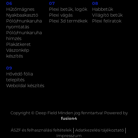
06
07
08
Hűtőmágnes
Plexi betűk, logók
Habbetűk
Nyakbaakasztó
Plexi vágás
Világító betűk
Póló/munkaruha
Plexi 3d termékek
Plexi feliratok
nyomtatás
Póló/munkaruha
hímzés
Plakátkeret
Vászonkép
készítés
09
Hővédő fólia
telepítés
Weboldal készítés
Copyright © Deep Field
Minden jog fenntartva! Powered by
fusion4
ÁSZF és felhasználási feltételek
Adatkezelési tájékoztató
Impresszum