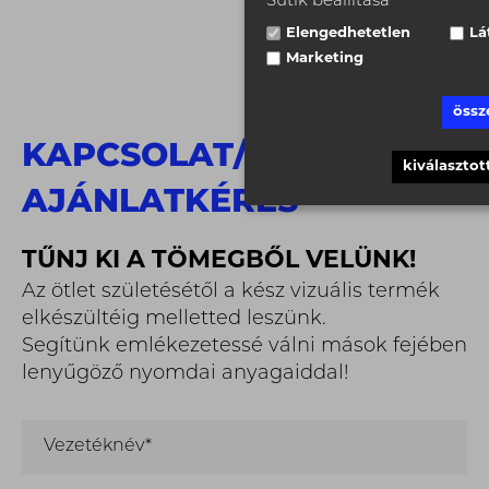
Sütik beállítása
Elengedhetetlen
Lá
Marketing
össz
KAPCSOLAT
/
kiválasztot
AJÁNLATKÉRÉS
TŰNJ KI A TÖMEGBŐL VELÜNK!
Az ötlet születésétől a kész vizuális termék
elkészültéig melletted leszünk.
Segítünk emlékezetessé válni mások fejében
lenyűgöző nyomdai anyagaiddal!
Vezetéknév*