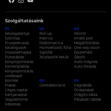
Szolgáltatásaink
01
02
04
Névjegykártya
Roll-up
Molinó
Szórólap
Matrica
Kínáló pult
Prospektusok,
Padlómatrica
Megállítótábla
katalógusok
Homokfúvott fólia
One way vision
Dosszié/mappa
Sajtófal
Épületháló
Puhatáblás
3d plasztik betűk
Zászló
könyvnyomtatás
Autó mágnes
Keménytáblás
Autó fóliázás
könyvnyomtatás
Levélpapír
Boríték
03
05
Plakát
Üzletdekoráció
Cégtáblák
Céges naptár
Óriásplakát
Kártyanaptár
Világító tábla
Jegyzettömb
Pályázati táblák
Képeslap