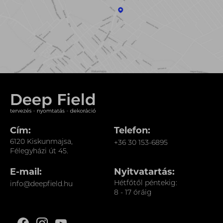
Cím:
Telefon:
6120 Kiskunmajsa,
+36 30 153-6895
Félegyházi út 45.
E-mail:
Nyitvatartás:
Hétfőtől péntekig:
info@deepfield.hu
8 - 17 óráig