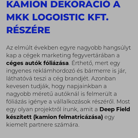
KAMION DEKORÁCIÓ A
MKK LOGOISTIC KFT.
RÉSZÉRE
Az elmúlt években egyre nagyobb hangsúlyt
kap a cégek marketing fegyvertárában a
céges autók fóliázása
. Érthető, mert egy
ingyenes reklámhordozó és bármerre is jár,
láthatóvá teszi a cég brandjét. Azonban
kevesen tudják, hogy napjainkban a
nagyobb méretű autóknál is felmerült a
fóliázás igénye a vállalkozások részéről. Most
egy olyan projektről írunk, amit a
Deep Field
készített (kamion felmatricázása)
egy
kiemelt partnere számára.