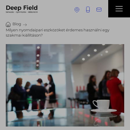
Blog
Milyen nyomdaipari eszközöket érdemes használni egy
szakmai kiállításon?