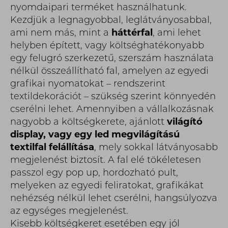
nyomdaipari terméket használhatunk.
Kezdjük a legnagyobbal, leglátványosabbal,
ami nem más, mint a
háttérfal
, ami lehet
helyben épített, vagy költséghatékonyabb
egy felugró szerkezetű, szerszám használata
nélkül összeállítható fal, amelyen az egyedi
grafikai nyomatokat – rendszerint
textildekorációt – szükség szerint könnyedén
cserélni lehet. Amennyiben a vállalkozásnak
nagyobb a költségkerete, ajánlott
világító
display, vagy egy led megvilágítású
textilfal felállítása
, mely sokkal látványosabb
megjelenést biztosít. A fal elé tökéletesen
passzol egy pop up, hordozható pult,
melyeken az egyedi feliratokat, grafikákat
nehézség nélkül lehet cserélni, hangsúlyozva
az egységes megjelenést.
Kisebb költségkeret esetében egy jól