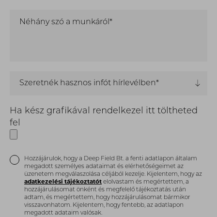
Néhány szó a munkáról*
Szeretnék hasznos infót hírlevélben*
Ha kész grafikával rendelkezel itt töltheted
fel
Hozzájárulok, hogy a Deep Field Bt. a fenti adatlapon általam
megadott személyes adataimat és elérhetőségeimet az
üzenetem megválaszolása céljából kezelje. Kijelentem, hogy az
adatkezelési tájékoztatót
elolvastam és megértettem, a
hozzájárulásomat önként és megfelelő tájékoztatás után
adtam, és megértettem, hogy hozzájárulásomat bármikor
visszavonhatom. Kijelentem, hogy fentebb, az adatlapon
megadott adataim valósak.