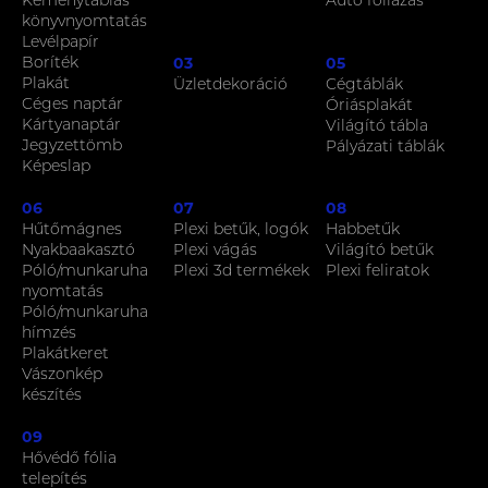
Keménytáblás
Autó fóliázás
könyvnyomtatás
Levélpapír
Boríték
03
05
Plakát
Üzletdekoráció
Cégtáblák
Céges naptár
Óriásplakát
Kártyanaptár
Világító tábla
Jegyzettömb
Pályázati táblák
Képeslap
06
07
08
Hűtőmágnes
Plexi betűk, logók
Habbetűk
Nyakbaakasztó
Plexi vágás
Világító betűk
Póló/munkaruha
Plexi 3d termékek
Plexi feliratok
nyomtatás
Póló/munkaruha
hímzés
Plakátkeret
Vászonkép
készítés
09
Hővédő fólia
telepítés