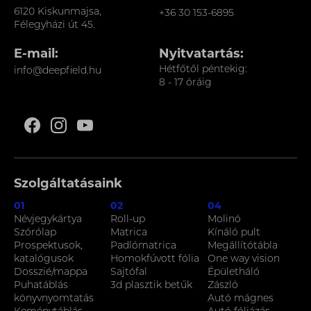
6120 Kiskunmajsa,
+36 30 153-6895
Félegyházi út 45.
E-mail:
Nyitvatartás:
Hétfőtől péntekig:
info@deepfield.hu
8 - 17 óráig
Szolgáltatásaink
01
02
04
Névjegykártya
Roll-up
Molinó
Szórólap
Matrica
Kínáló pult
Prospektusok,
Padlómatrica
Megállítótábla
katalógusok
Homokfúvott fólia
One way vision
Dosszié/mappa
Sajtófal
Épületháló
Puhatáblás
3d plasztik betűk
Zászló
könyvnyomtatás
Autó mágnes