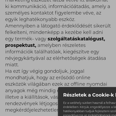
marketing eszközét latba vetve itt alakulhat
ki kommunikáció, információátadás, amely a
személyes kontaktot figyelembe véve, az
egyik leghatékonyabb eszköz.
Amennyiben a látogató érdeklődését sikerült
felkelteni, mindenképp a kezébe kell adni
egy termék- vagy
szolgáltatáskatalógust,
prospektust,
amelyben részeletes
információk találhatóak, kiegészítve egy
névjegykártyával az elérhetőségek átadása
miatt.
Ha ezt így végig gondoljuk, joggal
mondhatjuk, hogy az erősödő online
eszközök világában ezek az offline nyomdai
anyagok még mindig elengedhetetlenek,
Részletek a Cookie-k 
illetve a kiállítások, vásárok, szakmai
rendezvények létjogosultsága
Ez a webhely sütiket használ a felha
érdekében. Kérjük, engedélyezze a l
megkérdőjelezhetetlen
.
hatékonyabban tudjuk fejleszteni szolg
engedélyezze az érdeklődésének me