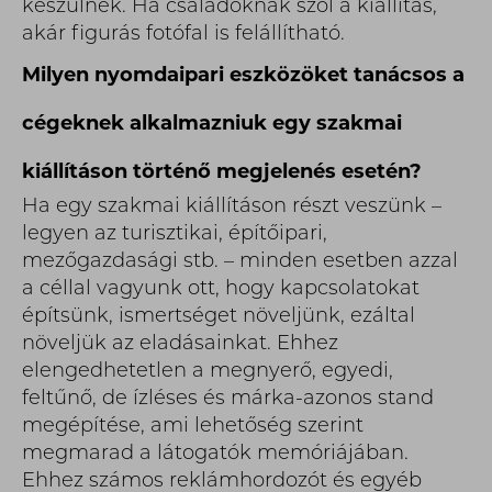
készülnek. Ha családoknak szól a kiállítás,
akár figurás fotófal is felállítható.
Milyen nyomdaipari eszközöket tanácsos a
cégeknek alkalmazniuk egy szakmai
kiállításon történő megjelenés esetén?
Ha egy szakmai kiállításon részt veszünk –
legyen az turisztikai, építőipari,
mezőgazdasági stb. – minden esetben azzal
a céllal vagyunk ott, hogy kapcsolatokat
építsünk, ismertséget növeljünk, ezáltal
növeljük az eladásainkat. Ehhez
elengedhetetlen a megnyerő, egyedi,
feltűnő, de ízléses és márka-azonos stand
megépítése, ami lehetőség szerint
megmarad a látogatók memóriájában.
Ehhez számos reklámhordozót és egyéb