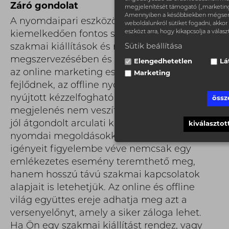
Záró gondolat
megjelenítését támogató („marketing”)
Amennyiben a későbbiekben mégsem
A nyomdaipari eszközök továbbra is
weboldalunkról sütiket fogadni, akkor 
eszközt arra, hogy kikapcsolja a válasz
kiemelkedően fontos szerepet játszanak a
szakmai kiállítások és rendezvények sikeres
Sütik beállítása
megszervezésében és lebonyolításában. Bár
Elengedhetetlen
Lá
az online marketing eszközei gyorsan
Marketing
fejlődnek, az offline nyomtatott anyagok által
nyújtott kézzelfogható élmény és vizuális
össz
megjelenés nem veszíti el jelentőségét. Egy
jól átgondolt arculati koncepcióval, kreatív
kiválasztot
nyomdai megoldásokkal és a látogatók
igényeit figyelembe véve nemcsak egy
emlékezetes esemény teremthető meg,
hanem hosszú távú szakmai kapcsolatok
alapjait is letehetjük. Az online és offline
világ együttes ereje adhatja meg azt a
versenyelőnyt, amely a siker záloga lehet.
Ha Ön egy szakmai kiállítást rendez, vagy