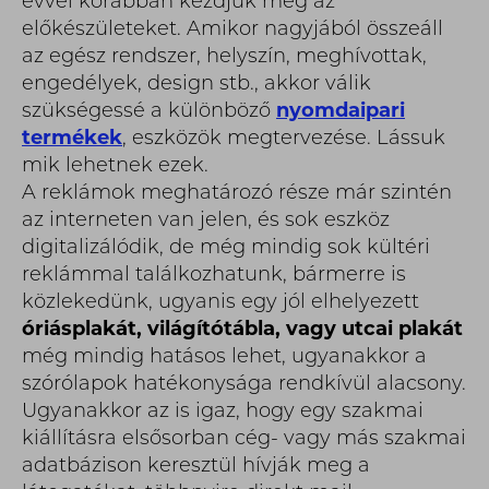
évvel korábban kezdjük meg az
előkészületeket. Amikor nagyjából összeáll
az egész rendszer, helyszín, meghívottak,
engedélyek, design stb., akkor válik
szükségessé a különböző
nyomdaipari
termékek
, eszközök megtervezése. Lássuk
mik lehetnek ezek.
A reklámok meghatározó része már szintén
az interneten van jelen, és sok eszköz
digitalizálódik, de még mindig sok kültéri
reklámmal találkozhatunk, bármerre is
közlekedünk, ugyanis egy jól elhelyezett
óriásplakát, világítótábla, vagy utcai plakát
még mindig hatásos lehet, ugyanakkor a
szórólapok hatékonysága rendkívül alacsony.
Ugyanakkor az is igaz, hogy egy szakmai
kiállításra elsősorban cég- vagy más szakmai
adatbázison keresztül hívják meg a