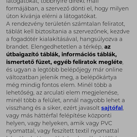
látogatókat, többnyire direkt mail
formájában, a szervező dönti el, hogy milyen
úton kívánja elérni a látogatókat.
A rendezvény területén számtalan feliratot,
táblát kell biztosítania a szervezőnek, kezdve
a fogadótér kialakításával, hangsúlyozva a
brandet. Elengedhetetlen a térkép,
az
útbaigazító táblák, információs táblák,
ismertető füzet, egyéb feliratok megléte
,
és ugyan a legtöbb belépőjegy már online
változatban jelenik meg, a belépőkártya
még mindig fontos elem. Minél több a
lehetőség, az arculati elem megjelenése,
minél több a felület, annál nagyobb lehet a
visszhang és a siker, ezért javasolt
sajtófal
,
vagy más háttérfal felépítése központi
helyen, vagy helyeken, amik vagy PVC
nyomattal, vagy feszített textil nyomattal