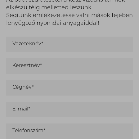
Az ötlet születésétől a kész vizuális termék
elkészültéig melletted leszünk.
Segítünk emlékezetessé válni mások fejében
lenyűgöző nyomdai anyagaiddal!
Vezetéknév*
Keresztnév*
Cégnév*
E-mail*
Telefonszám*