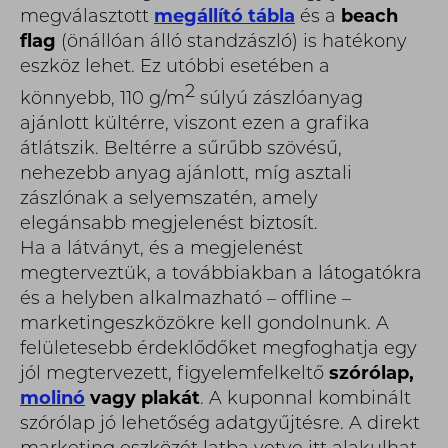
megválasztott
megállító tábla
és a
beach
flag
(önállóan álló standzászló) is hatékony
eszköz lehet. Ez utóbbi esetében a
2
könnyebb, 110 g/m
súlyú zászlóanyag
ajánlott kültérre, viszont ezen a grafika
átlátszik. Beltérre a sűrűbb szövésű,
nehezebb anyag ajánlott, míg asztali
zászlónak a selyemszatén, amely
elegánsabb megjelenést biztosít.
Ha a látványt, és a megjelenést
megterveztük, a továbbiakban a látogatókra
és a helyben alkalmazható – offline –
marketingeszközökre kell gondolnunk. A
felületesebb érdeklődőket megfoghatja egy
jól megtervezett, figyelemfelkeltő
szórólap,
molinó
vagy plakát
. A kuponnal kombinált
szórólap jó lehetőség adatgyűjtésre. A direkt