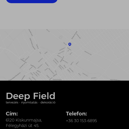
Cím:
Telefon:
6120 Kiskunmajsa,
+36 30 153-6895
Félegyházi út 45.