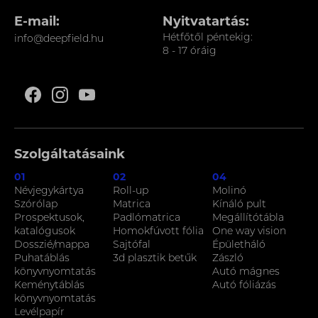
E-mail:
Nyitvatartás:
Hétfőtől péntekig:
info@deepfield.hu
8 - 17 óráig
Szolgáltatásaink
01
02
04
Névjegykártya
Roll-up
Molinó
Szórólap
Matrica
Kínáló pult
Prospektusok,
Padlómatrica
Megállítótábla
katalógusok
Homokfúvott fólia
One way vision
Dosszié/mappa
Sajtófal
Épületháló
Puhatáblás
3d plasztik betűk
Zászló
könyvnyomtatás
Autó mágnes
Keménytáblás
Autó fóliázás
könyvnyomtatás
Levélpapír