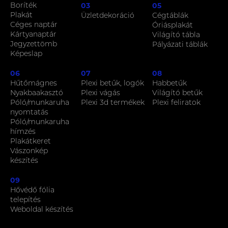
Boríték
03
05
Plakát
Üzletdekoráció
Cégtáblák
Céges naptár
Óriásplakát
Kártyanaptár
Világító tábla
Jegyzettömb
Pályázati táblák
Képeslap
06
07
08
Hűtőmágnes
Plexi betűk, logók
Habbetűk
Nyakbaakasztó
Plexi vágás
Világító betűk
Póló/munkaruha
Plexi 3d termékek
Plexi feliratok
nyomtatás
Póló/munkaruha
hímzés
Plakátkeret
Vászonkép
készítés
09
Hővédő fólia
telepítés
Weboldal készítés