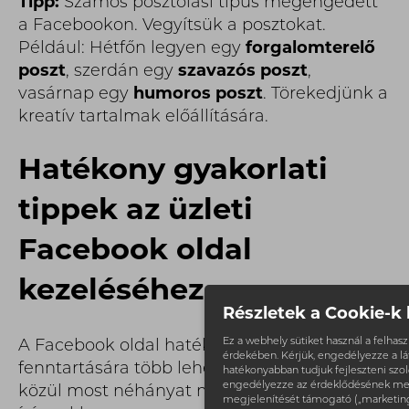
Tipp:
Számos posztolási típus megengedett
a Facebookon. Vegyítsük a posztokat.
Például: Hétfőn legyen egy
forgalomterelő
poszt
, szerdán egy
szavazós poszt
,
vasárnap egy
humoros poszt
. Törekedjünk a
kreatív tartalmak előállítására.
Hatékony gyakorlati
tippek az üzleti
Facebook oldal
kezeléséhez
Részletek a Cookie-k 
Ez a webhely sütiket használ a felha
A Facebook oldal hatékony működésének
érdekében. Kérjük, engedélyezze a l
fenntartására több lehetőség is adott. Ezek
hatékonyabban tudjuk fejleszteni szolg
engedélyezze az érdeklődésének me
közül most néhányat megosztunk
megjelenítését támogató („marketing”)