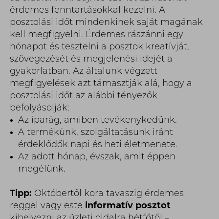
érdemes fenntartásokkal kezelni. A
posztolási időt mindenkinek saját magának
kell megfigyelni. Érdemes rászánni egy
hónapot és tesztelni a posztok kreatívját,
szövegezését és megjelenési idejét a
gyakorlatban. Az általunk végzett
megfigyelések azt támasztják alá, hogy a
posztolási időt az alábbi tényezők
befolyásolják:
Az iparág, amiben tevékenykedünk.
A termékünk, szolgáltatásunk iránt
érdeklődők napi és heti életmenete.
Az adott hónap, évszak, amit éppen
megélünk.
Tipp:
Októbertől kora tavaszig érdemes
reggel vagy este
informatív posztot
kihelyezni az üzleti oldalra hétfőtől –