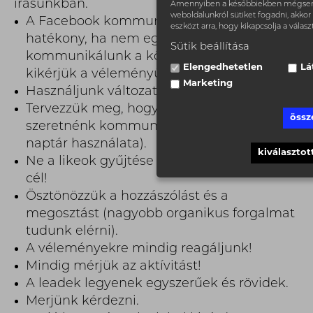
írásunkban.
Amennyiben a későbbiekben mégsem
weboldalunkról sütiket fogadni, akkor 
A Facebook kommunikáció, akkor lesz
eszközt arra, hogy kikapcsolja a válasz
hatékony, ha nem egyoldalúan
Sütik beállítása
kommunikálunk a követőinkkel, hanem
Elengedhetetlen
Lá
kikérjük a véleményüket.
Marketing
Használjunk változatos posztokat.
Tervezzük meg, hogy, mikor, mit
össz
szeretnénk kommunikálni (jó segítség egy
naptár használata).
kiválasztot
Ne a likeok gyűjtése legyen a legfontosabb
cél!
Ösztönözzük a hozzászólást és a
megosztást (nagyobb organikus forgalmat
tudunk elérni).
A véleményekre mindig reagáljunk!
Mindig mérjük az aktívitást!
A leadek legyenek egyszerűek és rövidek.
Merjünk kérdezni.