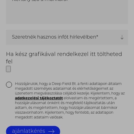
Szeretnék hasznos infót hírlevélben*
Ha kész grafikával rendelkezel itt töltheted
fel
Hozzájárulok, hogy a Deep Field Bt. a fenti adatlapon általam
megadott személyes adataimat és elérhetőségeimet az
üzenetem megválaszolása céljából kezelje. Kijelentem, hogy az
adatkezelési tájékoztatót
elolvastam és megértettem, a
hozzájárulásomat önként és megfelelő tájékoztatás után
adtam, és megértettem, hogy hozzájárulásomat bármikor
visszavonhatom. Kijelentem, hogy fentebb, az adatlapon
megadott adataim valósak.
ajánlatkérés