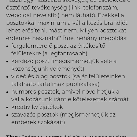
hozzá egy hosszabb szöveget, de cselekvésre
ösztönző tevékenység (link, telefonszám,
weboldal neve stb.) nem látható. Ezekkel a
posztokkal maximum a vállalkozás brandjét
lehet erősíteni, mást nem. Milyen posztokat
érdemes használni? Íme, néhány megoldás:
forgalomterelő poszt az értékesítő
felületekre (a legfontosabb)
kérdező poszt (megismerhetjük vele a
közönségünk véleményét)
videó és blog posztok (saját felületeinken
található tartalmak publikálása)
humoros posztok, amivel növelhetjük a
vállalkozásunk iránt elkötelezettek számát
kreatív kvízjátékok
szavazós posztok (megismerhetjük az
emberek szokásait)