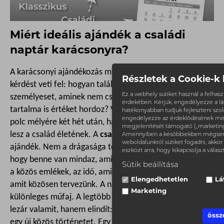
Miért ideális ajándék a családi
naptár karácsonyra?
A karácsonyi ajándékozás minden évben ugyanazt a
Részletek a Cookie-k 
kérdést veti fel: hogyan találjunk valami igazán
Ez a webhely sütiket használ a felha
személyeset, aminek nem csak a csomagolása szép, de
érdekében. Kérjük, engedélyezze a l
tartalma is értéket hordoz? Valamit, ami nem kerül a
hatékonyabban tudjuk fejleszteni szolg
engedélyezze az érdeklődésének me
polc mélyére két hét után, hanem nap, mint nap része
megjelenítését támogató („marketing”)
lesz a család életének. A
családi naptár
pontosan ilyen
Amennyiben a későbbiekben mégsem
weboldalunkról sütiket fogadni, akkor 
ajándék. Nem a drágasága teszi értékessé, hanem az,
eszközt arra, hogy kikapcsolja a válasz
hogy benne van mindaz, ami fontos. A szeretteink arca,
Sütik beállítása
a közös emlékek, az idő, amit együtt töltünk, és a jövő,
Elengedhetetlen
Lá
amit közösen tervezünk. A naptár ajándékként
Marketing
különleges műfaj. A legtöbb tárggyal ellentétben nem
lezár valamit, hanem elindít: egy új évet, egy új ritmust,
össz
egy új közös történetet. Egy jól elkészített családi naptár