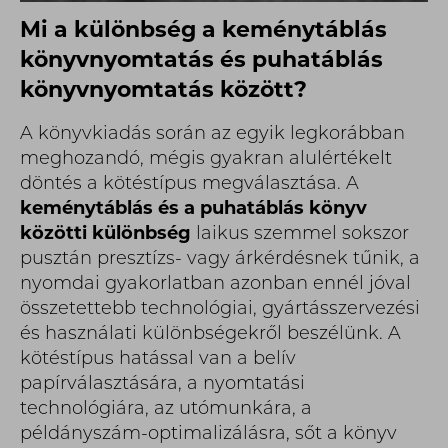
Mi a különbség a keménytáblás
könyvnyomtatás és puhatáblás
könyvnyomtatás között?
A könyvkiadás során az egyik legkorábban
meghozandó, mégis gyakran alulértékelt
döntés a kötéstípus megválasztása. A
keménytáblás és a puhatáblás könyv
közötti különbség
laikus szemmel sokszor
pusztán presztízs- vagy árkérdésnek tűnik, a
nyomdai gyakorlatban azonban ennél jóval
összetettebb technológiai, gyártásszervezési
és használati különbségekről beszélünk. A
kötéstípus hatással van a belív
papírválasztására, a nyomtatási
technológiára, az utómunkára, a
példányszám-optimalizálásra, sőt a könyv