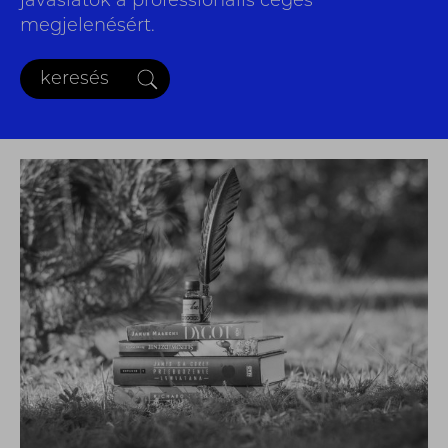
javaslatok a professionális céges
megjelenésért.