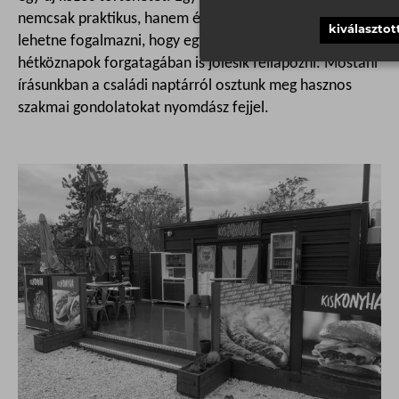
nemcsak praktikus, hanem érzelmi tárgy is. Úgy is
kiválasztot
lehetne fogalmazni, hogy egy vizuális napló, amit a
hétköznapok forgatagában is jólesik fellapozni. Mostani
írásunkban a családi naptárról osztunk meg hasznos
szakmai gondolatokat nyomdász fejjel.