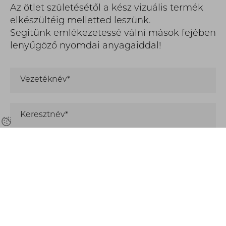
Az ötlet születésétől a kész vizuális termék
elkészültéig melletted leszünk.
Segítünk emlékezetessé válni mások fejében
lenyűgöző nyomdai anyagaiddal!
Vezetéknév*
Keresztnév*
Cégnév*
E-mail*
Telefonszám*