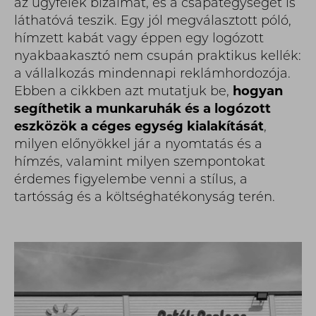
az ügyfelek bizalmát, és a csapategységet is
láthatóvá teszik. Egy jól megválasztott póló,
hímzett kabát vagy éppen egy logózott
nyakbaakasztó nem csupán praktikus kellék:
a vállalkozás mindennapi reklámhordozója.
Ebben a cikkben azt mutatjuk be,
hogyan
segíthetik a munkaruhák és a logózott
eszközök a céges egység kialakítását
,
milyen előnyökkel jár a nyomtatás és a
hímzés, valamint milyen szempontokat
érdemes figyelembe venni a stílus, a
tartósság és a költséghatékonyság terén.