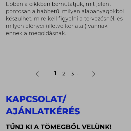
Ebben a cikkben bemutatjuk, mit jelent
pontosan a habbetű, milyen alapanyagokból
készülhet, mire kell figyelni a tervezésnél, és
milyen előnyei (illetve korlátai) vannak
ennek a megoldásnak.
1
2
3
...
KAPCSOLAT
/
AJÁNLATKÉRÉS
TŰNJ KI A TÖMEGBŐL VELÜNK!